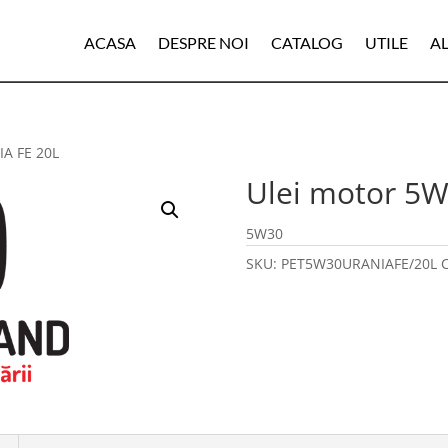
ACASA
DESPRE NOI
CATALOG
UTILE
A
IA FE 20L
Ulei motor 5
5W30
SKU:
PET5W30URANIAFE/20L
C