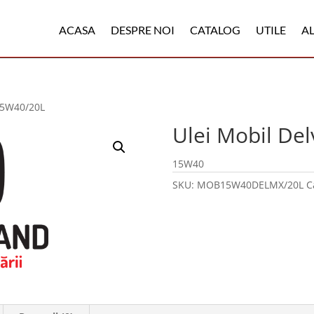
ACASA
DESPRE NOI
CATALOG
UTILE
A
15W40/20L
Ulei Mobil De
15W40
SKU:
MOB15W40DELMX/20L
C