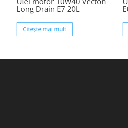
Ulei motor 10W40 Vecton
U
Long Drain E7 20L
E
Citește mai mult