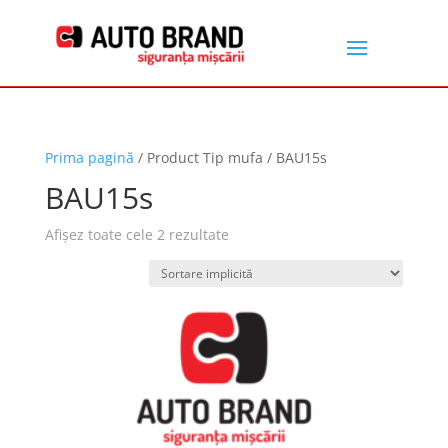
Prima pagină
/ Product Tip mufa / BAU15s
BAU15s
Afișez toate cele 2 rezultate