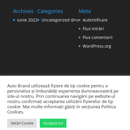
Archives
Categories
Meta
iunie 2022
Uncategorized @ro
Autentificare
Flux intrări
Flux comentarii
WordPress.org
Auto Brand utilizează fișiere de tip cookie pentru a
personaliza și îmbunătăți experiența dumneavoastră pe
site-ul nostru. Prin continuarea navigării pe website-ul
nostru confirmați acceptarea utilizării fișierelor de tip
cookie. Mai multe informații găsiți în secțiunea Politica
Cookies.
Setări Cookie
Acceptă tot
Creat de
Elegant Themes
| Cu sprijinul
WordPress